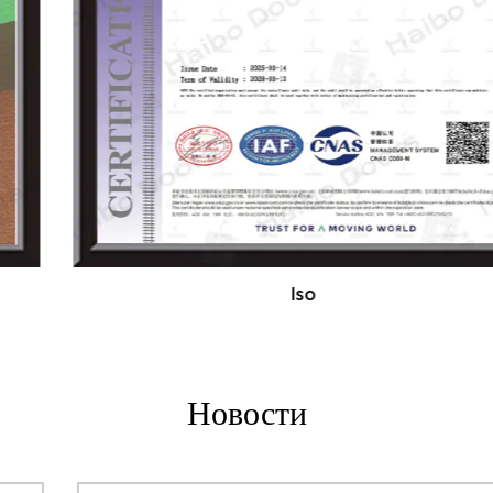
основе потребностей клиентов. Мы приветствуем
глобальных партнеров и дистрибьюторов в
сотрудничестве с нами. Наша продукция экспортируется
на Ближний Восток, Европу, Юго -Восточную Азию,
Америку и за ее пределами.
Мы тепло приглашаем друзей и клиентов со всего мира,
чтобы посетить нашу фабрику, обсудить сотрудничество
и стремиться к взаимному развитию и успеху.
Iso
Новости