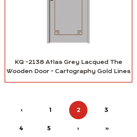
KQ -2138 Atlas Grey Lacqued The
Wooden Door - Cartography Gold Lines
‹
1
2
3
4
5
›
››