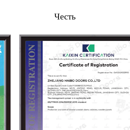
материалами для деревянных шпон. Наши продукты
широко используются в домах, виллах, отелях, торговых
Честь
центрах и досуге.
Будучи одним из сортировщиков отраслевого стандарта
«Внутренняя деревянная дверь», Хайбо постоянно
преследует инновации и превосходство. Под
руководством принципов «первого качества, развития,
ориентированной на целостность», мы стремимся
построить надежный бренд с передовыми технологиями,
превосходными продуктами, современным управлением
и внимательным обслуживанием.
Наши продукты сертифицированы по стандартам ISO,
EU CE и Sabre, и мы предлагаем полную настройку на