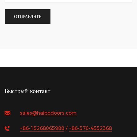
Быстрый контакт
sales@haibodoors.com
+86-15268065988
/
+86-570-4552368